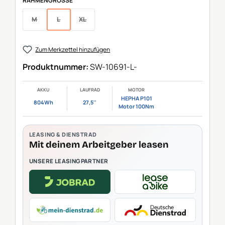
RAHMENGRÖSSE
M
L
XL
(Diese Option ist zurzeit nicht verfügbar.)
(Diese Option ist zurzeit nicht verfügbar.)
(Diese Option ist zurzeit nicht verfügbar.)
Zum Merkzettel hinzufügen
Produktnummer:
SW-10691-L-
AKKU
LAUFRAD
MOTOR
HEPHA P101
804Wh
27,5''
Motor 100Nm
LEASING & DIENSTRAD
Mit deinem Arbeitgeber leasen
UNSERE LEASINGPARTNER