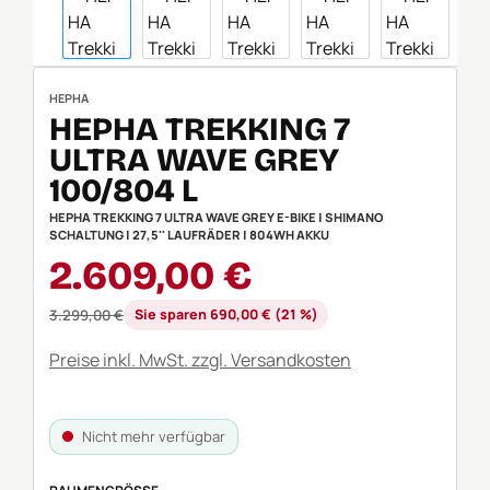
HEPHA
HEPHA TREKKING 7
ULTRA WAVE GREY
100/804 L
HEPHA TREKKING 7 ULTRA WAVE GREY E-BIKE | SHIMANO
SCHALTUNG | 27,5'' LAUFRÄDER | 804WH AKKU
Verkaufspreis:
2.609,00 €
Regulärer Preis:
3.299,00 €
Sie sparen 690,00 € (21 %)
Preise inkl. MwSt. zzgl. Versandkosten
Nicht mehr verfügbar
AUSWÄHLEN