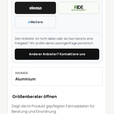
RIDE
eleasa
RAD IM DIENST
+
Weitere
Dein Anbieter ist nicht dabei oder du hast bereits eine
Freigabe? Wir prüfen deine Leasinganfrage persönlich.
Anderer Anbieter? Kontaktiere uns
RAHMEN
Aluminium
Größenberater öffnen
Zeigt die im Produkt gepflegten Fahrraddaten für
Beratung und Einordnung.