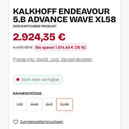
KALKHOFF ENDEAVOUR
5.B ADVANCE WAVE XL58
DEIN SWITCHBIKE PRODUKT
Verkaufspreis:
2.924,35 €
Regulärer Preis:
4.499,00 €
Sie sparen 1.574,65 € (35 %)
Preise inkl. MwSt. zzgl. Versandkosten
Nicht mehr verfügbar
AUSWÄHLEN
RAHMENGRÖSSE
L53
M48
S43
XL58
(Diese Option ist zurzeit nicht verfügbar.)
(Diese Option ist zurzeit nicht verfügbar.)
(Diese Option ist zurzeit nicht verfügbar.)
(Diese Option ist zurzeit nicht verfügbar.)
Zum Merkzettel hinzufügen