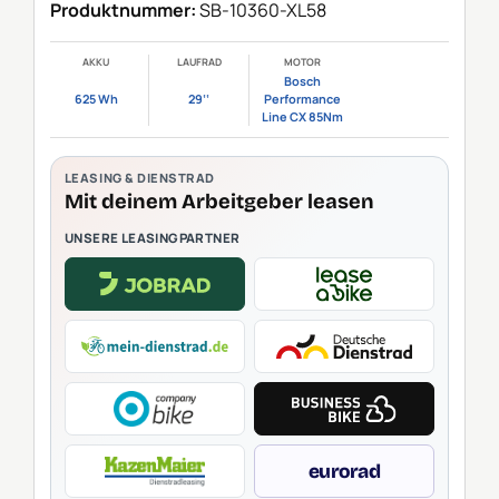
Produktnummer:
SB-10360-XL58
AKKU
LAUFRAD
MOTOR
Bosch
625 Wh
29‘‘
Performance
Line CX 85Nm
LEASING & DIENSTRAD
Mit deinem Arbeitgeber leasen
UNSERE LEASINGPARTNER
eurorad