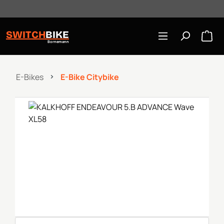
Öffnungszeiten: Mo-Mi/Fr 10:00-18:00, Sa 10-16 Uhr
Zum Hauptinhalt springen
SWITCH
BIKE
Bornemann
E-Bikes
E-Bike Citybike
Bildergalerie überspringen