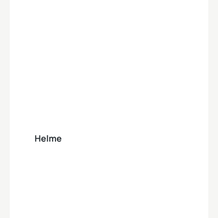
Produktgalerie überspringen
Helme