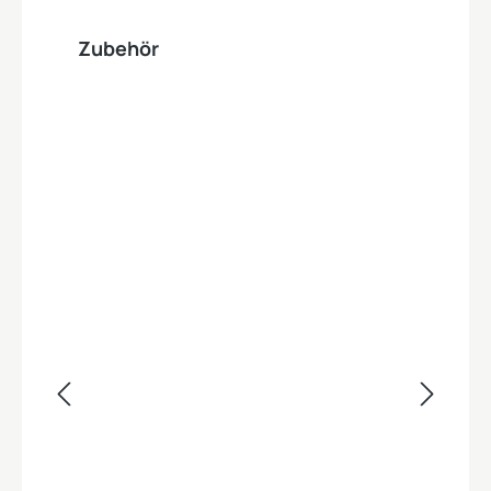
Produktgalerie überspringen
Zubehör