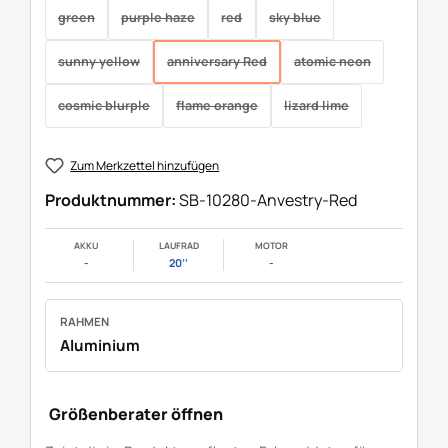
green
purple haze
red
sky blue
(Diese Option ist zurzeit nicht verfügbar.)
(Diese Option ist zurzeit nicht verfügbar.)
(Diese Option ist zurzeit nicht verfügbar.
(Diese Option ist zurzeit nic
sunny yellow
anniversary Red
atomic neon
(Diese Option ist zurzeit nicht verfügbar.)
(Diese Option ist zurzeit nicht verfügbar.)
(Diese Option ist zurz
cosmic blurple
flame orange
lizard lime
(Diese Option ist zurzeit nicht verfügbar.)
(Diese Option ist zurzeit nicht verfügbar.)
(Diese Option ist zurzeit
Zum Merkzettel hinzufügen
Produktnummer:
SB-10280-Anvestry-Red
AKKU
LAUFRAD
MOTOR
-
20‘‘
-
RAHMEN
Aluminium
Größenberater öffnen