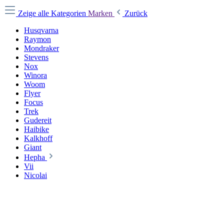
Zeige alle Kategorien
Marken
Zurück
Husqvarna
Raymon
Mondraker
Stevens
Nox
Winora
Woom
Flyer
Focus
Trek
Gudereit
Haibike
Kalkhoff
Giant
Hepha
Vii
Nicolai