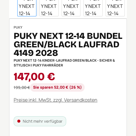
PUKY
PUKY NEXT 12-14 BUNDEL
GREEN/BLACK LAUFRAD
4149 2028
PUKY NEXT 12-14 KINDER-LAUFRAD GREEN/BLACK - SICHER &
STYLISCH | PUKY FAHRRÄDER
Verkaufspreis:
147,00 €
Regulärer Preis:
199,00 €
Sie sparen 52,00 € (26 %)
Preise inkl. MwSt. zzgl. Versandkosten
Nicht mehr verfügbar