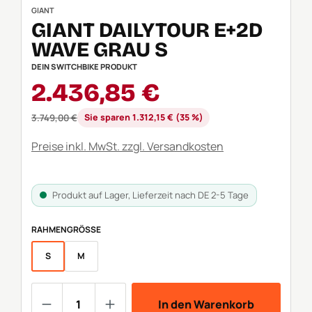
GIANT
GIANT DAILYTOUR E+2D
WAVE GRAU S
DEIN SWITCHBIKE PRODUKT
Verkaufspreis:
2.436,85 €
Regulärer Preis:
3.749,00 €
Sie sparen 1.312,15 € (35 %)
Preise inkl. MwSt. zzgl. Versandkosten
Produkt auf Lager, Lieferzeit nach DE 2-5 Tage
AUSWÄHLEN
RAHMENGRÖSSE
S
M
Produkt Anzahl: Gib den gewünschten We
In den Warenkorb