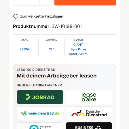
Zum Merkzettel hinzufügen
Produktnummer:
SW-10198-001
AKKU
LAUFRAD
MOTOR
GIANT
625Wh
28"
SyncDrive
Sport 70 Nm
LEASING & DIENSTRAD
Mit deinem Arbeitgeber leasen
UNSERE LEASINGPARTNER