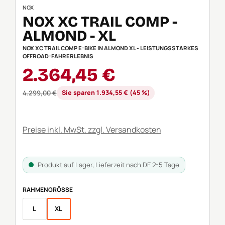
NOX
NOX XC TRAIL COMP -
ALMOND - XL
NOX XC TRAIL COMP E-BIKE IN ALMOND XL - LEISTUNGSSTARKES
OFFROAD-FAHRERLEBNIS
Verkaufspreis:
2.364,45 €
Regulärer Preis:
4.299,00 €
Sie sparen 1.934,55 € (45 %)
Preise inkl. MwSt. zzgl. Versandkosten
Produkt auf Lager, Lieferzeit nach DE 2-5 Tage
AUSWÄHLEN
RAHMENGRÖSSE
L
XL