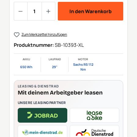
Produkt Anzahl: Gib den gewünschten We
In den Warenkorb
Zum Merkzettel hinzufügen
Produktnummer:
SB-10393-XL
AKKU
LAUFRAD
MOTOR
Sachs RS 112
650 Wh
29"
Nm
LEASING & DIENSTRAD
Mit deinem Arbeitgeber leasen
UNSERE LEASINGPARTNER