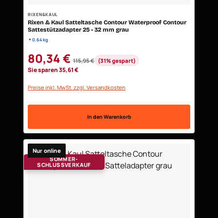
RIXEN&KAUL
Rixen & Kaul Satteltasche Contour Waterproof Contour
Sattestützadapter 25 - 32 mm grau
•
0.64 kg
Verkaufspreis:
80,34 €
115,95 €
(31% gespart)
Regulärer Preis:
Sie sparen 35,61 €
Preise inkl. MwSt. zzgl. Versandkosten
In den Warenkorb
Nur online
SOMMER-
SCHLUSSVERKAUF