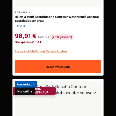
RIXEN&KAUL
Rixen & Kaul Satteltasche Contour Waterproof Contour
Satteladapter grau
•
0.64 kg
Verkaufspreis:
98,91 €
139,95 €
(29% gespart)
Regulärer Preis:
Sie sparen 41,04 €
Preise inkl. MwSt. zzgl. Versandkosten
In den Warenkorb
Ausverkauft
SOMMER-
Nur online
SCHLUSSVERKAUF