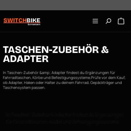
Öffnungszeiten: Mo-Mi/Fr 10:00-18:00, Sa 10-16 Uhr
Zum Hauptinhalt springen
SWITCH
BIKE
Bornemann
TASCHEN-ZUBEHÖR &
ADAPTER
In Taschen-Zubehör &amp; Adapter findest du Ergänzungen für
Fahrradtaschen, Körbe und Befestigungssysteme.Prüfe vor dem Kauf,
ob Adapter, Haken oder Halter zu deinem Fahrrad, Gepäckträger und
Taschensystem passen.
In Taschen-Zubehör & Adapter findest du Ergänzungen
für Fahrradtaschen, Körbe und Befestigungssysteme.