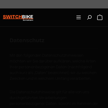
Öffnungszeiten: Mo-Mi/Fr 10:00-18:00, Sa 10-16 Uhr
Zum Hauptinhalt springen
SWITCH
BIKE
Bornemann
Datenschutz
Mit den folgenden Datenschutzhinweisen
möchten wir Sie darüber aufklären, welche Arten
Ihrer personenbezogenen Daten (nachfolgend
auch kurz als „Daten“ bezeichnet) wir zu welchen
Zwecken und in welchem Umfang verarbeiten.
Die Datenschutzhinweise gilt für alle von uns
durchgeführten Verarbeitungen
personenbezogener Daten, sowohl im Rahmen der