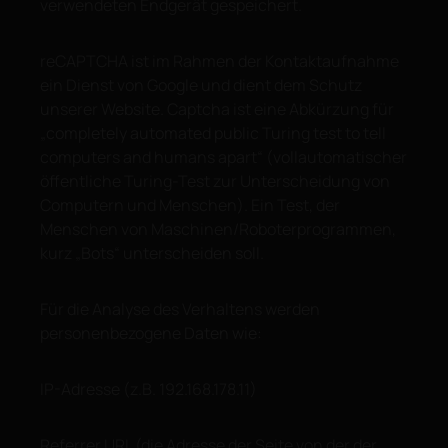
verwendeten Endgerät gespeichert.
reCAPTCHA ist im Rahmen der Kontaktaufnahme
ein Dienst von Google und dient dem Schutz
unserer Website. Captcha ist eine Abkürzung für
„completely automated public Turing test to tell
computers and humans apart“ (vollautomatischer
öffentliche Turing-Test zur Unterscheidung von
Computern und Menschen). Ein Test, der
Menschen von Maschinen/Roboterprogrammen,
kurz „Bots“ unterscheiden soll.
Für die Analyse des Verhaltens werden
personenbezogene Daten wie:
IP-Adresse (z.B. 192.168.178.11)
Referrer URL (die Adresse der Seite von der der