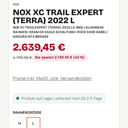
NOX
NOX XC TRAIL EXPERT
(TERRA) 2022 L
NOX XC TRAIL EXPERT (TERRA) 2022 L E-BIKE | ALUMINIUM
RAHMEN | SRAM GX EAGLE SCHALTUNG | ROCK SHOX GABEL |
MAGURA MT4 BREMSE
Verkaufspreis:
2.639,45 €
Regulärer Preis:
4.799,00 €
Sie sparen 2.159,55 € (45 %)
Preise inkl. MwSt. zzgl. Versandkosten
Produkt auf Lager, Lieferzeit nach DE 2-5 Tage
AUSWÄHLEN
RAHMENGRÖSSE
M
L
(Diese Option ist zurzeit nicht verfügbar.)