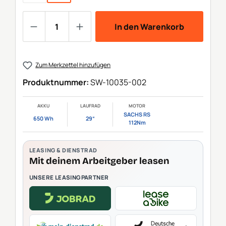
Produkt Anzahl: Gib den gewünschten We
In den Warenkorb
Zum Merkzettel hinzufügen
Produktnummer:
SW-10035-002
AKKU
LAUFRAD
MOTOR
SACHS RS
650 Wh
29“
112Nm
LEASING & DIENSTRAD
Mit deinem Arbeitgeber leasen
UNSERE LEASINGPARTNER