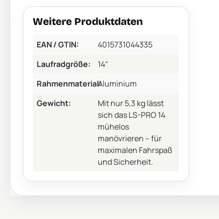
Weitere Produktdaten
EAN / GTIN:
4015731044335
Laufradgröße:
14“
Rahmenmaterial:
Aluminium
Gewicht:
Mit nur 5,3 kg lässt
sich das LS-PRO 14
mühelos
manövrieren – für
maximalen Fahrspaß
und Sicherheit.