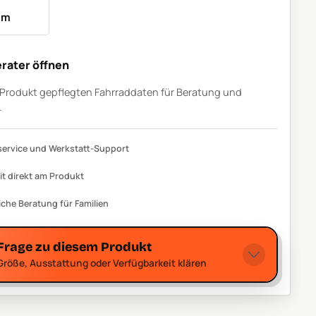
um
rater öffnen
m Produkt gepflegten Fahrraddaten für Beratung und
.
ervice und Werkstatt-Support
it direkt am Produkt
iche Beratung für Familien
Frage zu diesem Produkt
Größe, Ausstattung oder Verfügbarkeit klären