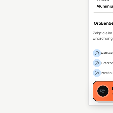
RAHMEN
Alumini
Größenbe
Zeigt die i
Einordnung
Aufbaus
Lieferze
Persönl