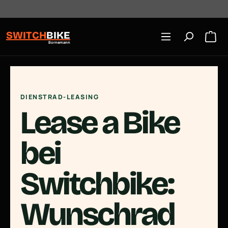
Öffnungszeiten: Mo-Mi/Fr 10:00-18:00, Sa 10-16 Uhr
Zum Hauptinhalt springen
SWITCH
BIKE
Bornemann
DIENSTRAD-LEASING
Lease a Bike
bei
Switchbike:
Wunschrad