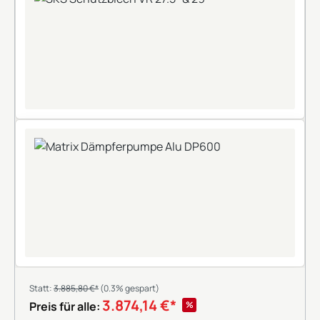
+
Statt:
3.885,80 €*
(0.3% gespart)
3.874,14 €*
%
Preis für alle: