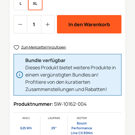
L
XL
Produkt Anzahl: Gib den gewünschten We
In den Warenkorb
Zum Merkzettel hinzufügen
Bundle verfügbar
Dieses Produkt bietet weitere Produkte in
einem vergünstigten Bundles an!
Profitiere von den kuratierten
Zusammenstellungen und Rabatten!
Produktnummer:
SW-10162-004
AKKU
LAUFRAD
MOTOR
Bosch
625 Wh
29“
Performance
Line CX 85Nm