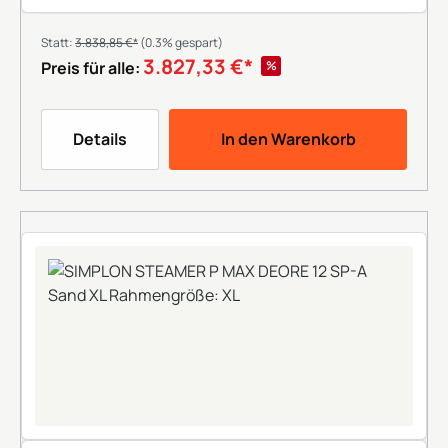
Statt:
3.838,85 €*
(0.3% gespart)
3.827,33 €*
%
Preis für alle:
Details
In den Warenkorb
+