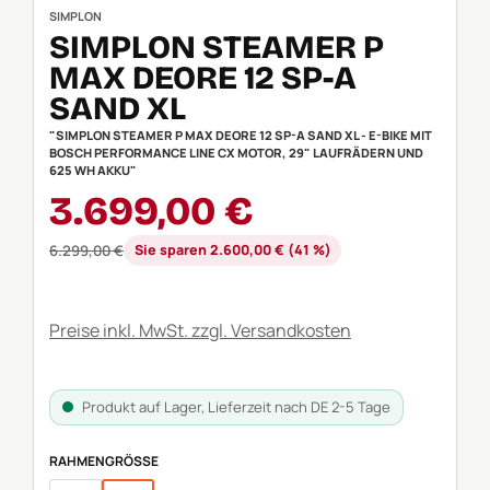
SIMPLON
SIMPLON STEAMER P
MAX DEORE 12 SP-A
SAND XL
"SIMPLON STEAMER P MAX DEORE 12 SP-A SAND XL - E-BIKE MIT
BOSCH PERFORMANCE LINE CX MOTOR, 29" LAUFRÄDERN UND
625 WH AKKU"
Verkaufspreis:
3.699,00 €
Regulärer Preis:
6.299,00 €
Sie sparen 2.600,00 € (41 %)
Preise inkl. MwSt. zzgl. Versandkosten
Produkt auf Lager, Lieferzeit nach DE 2-5 Tage
AUSWÄHLEN
RAHMENGRÖSSE