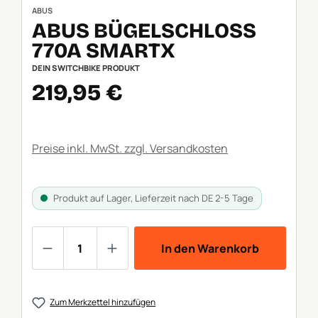
ABUS
ABUS BÜGELSCHLOSS
770A SMARTX
DEIN SWITCHBIKE PRODUKT
Verkaufspreis:
219,95 €
Preise inkl. MwSt. zzgl. Versandkosten
Produkt auf Lager, Lieferzeit nach DE 2-5 Tage
Produkt Anzahl: Gib den gewünschten We
In den Warenkorb
Zum Merkzettel hinzufügen