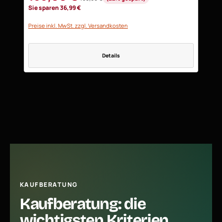
Regulärer Preis:
Sie sparen 36,99 €
Preise inkl. MwSt. zzgl. Versandkosten
Details
KAUFBERATUNG
Kaufberatung: die
wichtigsten Kriterien