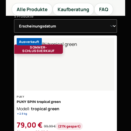
Alle Produkte
Kaufberatung
FAQ
5 Produkte
Ausverkauft
SOMMER-
SCHLUSSVERKAUF
PUKY
PUKY SPIN tropical green
Modell:
tropical green
•
2.9 kg
Verkaufspreis:
79,00 €
99,99 €
(21% gespart)
Regulärer Preis: