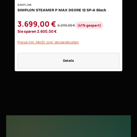
SIMPLON
SIMPLON STEAMER P MAX DEORE 12 SP-A Black
Verkaufspreis:
3.699,00 €
6.299,00 €
(41% gespart)
Regulärer Preis:
Sie sparen 2.600,00 €
Preise inkl. MwSt. zzgl. Versandkosten
Details