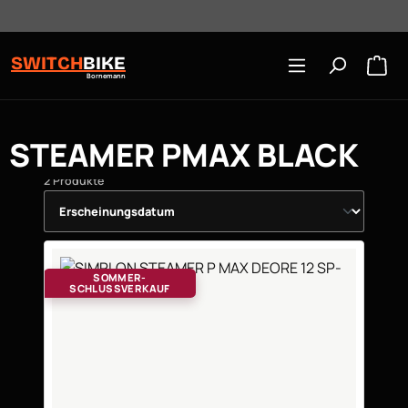
Öffnungszeiten: Mo-Mi/Fr 10:00-18:00, Sa 10-16 Uhr
Zum Hauptinhalt springen
SWITCH
BIKE
Bornemann
STEAMER PMAX BLACK
2 Produkte
SOMMER-
SCHLUSSVERKAUF