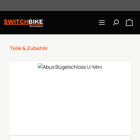
Öffnungszeiten: Mo-Mi/Fr 10:00-18:00, Sa 10-16 Uhr
Zum Hauptinhalt springen
SWITCH
BIKE
Bornemann
Teile & Zubehör
Bildergalerie überspringen