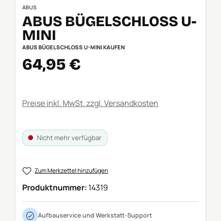
ABUS
ABUS BÜGELSCHLOSS U-
MINI
ABUS BÜGELSCHLOSS U-MINI KAUFEN
Verkaufspreis:
64,95 €
Preise inkl. MwSt. zzgl. Versandkosten
Nicht mehr verfügbar
Zum Merkzettel hinzufügen
Produktnummer:
14319
Aufbauservice und Werkstatt-Support