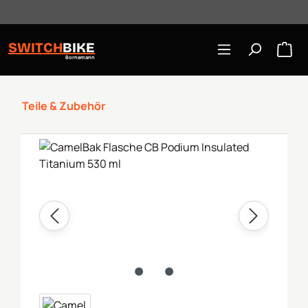
Öffnungszeiten: Mo-Mi/Fr 10:00-18:00, Sa 10-16 Uhr
Zum Hauptinhalt springen
SWITCH
BIKE
Bornemann
Teile & Zubehör
Bildergalerie überspringen