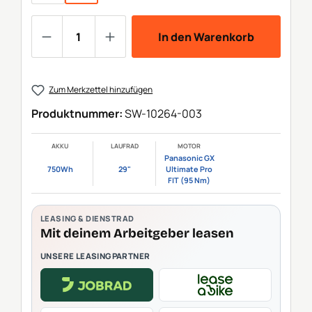
Produkt Anzahl: Gib den gewünschten We
In den Warenkorb
Zum Merkzettel hinzufügen
Produktnummer:
SW-10264-003
AKKU
LAUFRAD
MOTOR
Panasonic GX
750Wh
29"
Ultimate Pro
FIT (95 Nm)
LEASING & DIENSTRAD
Mit deinem Arbeitgeber leasen
UNSERE LEASINGPARTNER