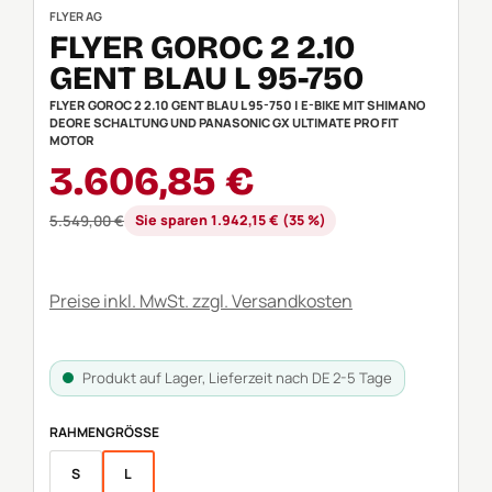
FLYER AG
FLYER GOROC 2 2.10
GENT BLAU L 95-750
FLYER GOROC 2 2.10 GENT BLAU L 95-750 | E-BIKE MIT SHIMANO
DEORE SCHALTUNG UND PANASONIC GX ULTIMATE PRO FIT
MOTOR
Verkaufspreis:
3.606,85 €
Regulärer Preis:
5.549,00 €
Sie sparen 1.942,15 € (35 %)
Preise inkl. MwSt. zzgl. Versandkosten
Produkt auf Lager, Lieferzeit nach DE 2-5 Tage
AUSWÄHLEN
RAHMENGRÖSSE
S
L