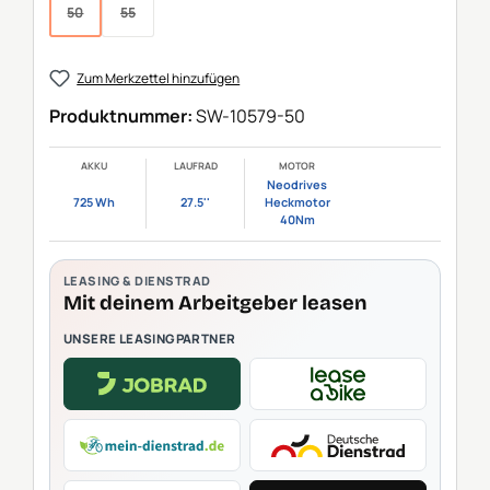
50
55
(Diese Option ist zurzeit nicht verfügbar.)
(Diese Option ist zurzeit nicht verfügbar.)
Zum Merkzettel hinzufügen
Produktnummer:
SW-10579-50
AKKU
LAUFRAD
MOTOR
Neodrives
725 Wh
27.5''
Heckmotor
40Nm
LEASING & DIENSTRAD
Mit deinem Arbeitgeber leasen
UNSERE LEASINGPARTNER