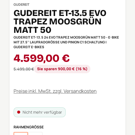
GUDEREIT
GUDEREIT ET-13.5 EVO
TRAPEZ MOOSGRÜN
MATT 50
GUDEREIT ET-13.5 24 EVO TRAPEZ MOOSGRÜN MATT 50 - E-BIKE
MIT 27.5'' LAUFRADGRÖSSE UND PINION C1 SCHALTUNG | G
UDEREIT E-BIKES
Verkaufspreis:
4.599,00 €
Regulärer Preis:
5.499,00 €
Sie sparen 900,00 € (16 %)
Preise inkl. MwSt. zzgl. Versandkosten
Nicht mehr verfügbar
AUSWÄHLEN
RAHMENGRÖSSE