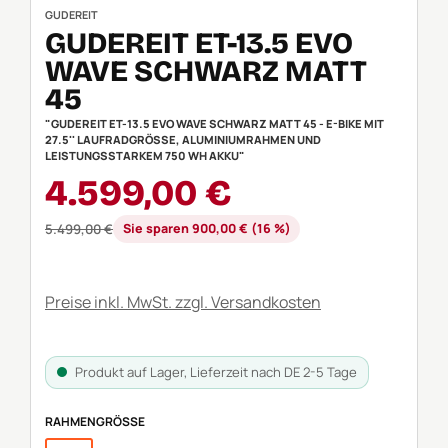
GUDEREIT
GUDEREIT ET-13.5 EVO
WAVE SCHWARZ MATT
45
"GUDEREIT ET-13.5 EVO WAVE SCHWARZ MATT 45 - E-BIKE MIT
27.5'' LAUFRADGRÖSSE, ALUMINIUMRAHMEN UND L
EISTUNGSSTARKEM 750 WH AKKU"
Verkaufspreis:
4.599,00 €
Regulärer Preis:
5.499,00 €
Sie sparen 900,00 € (16 %)
Preise inkl. MwSt. zzgl. Versandkosten
Produkt auf Lager, Lieferzeit nach DE 2-5 Tage
AUSWÄHLEN
RAHMENGRÖSSE