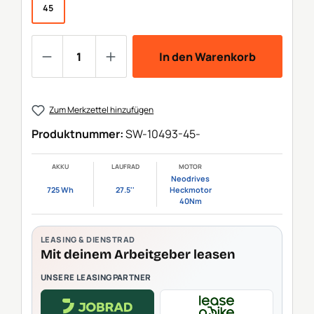
45
Produkt Anzahl: Gib den gewünschten We
In den Warenkorb
Zum Merkzettel hinzufügen
Produktnummer:
SW-10493-45-
AKKU
LAUFRAD
MOTOR
Neodrives
725 Wh
27.5''
Heckmotor
40Nm
LEASING & DIENSTRAD
Mit deinem Arbeitgeber leasen
UNSERE LEASINGPARTNER