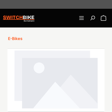
Öffnungszeiten: Mo-Mi/Fr 10:00-18:00, Sa 10-16 Uhr
Zum Hauptinhalt springen
SWITCH
BIKE
Bornemann
E-Bikes
Bildergalerie überspringen