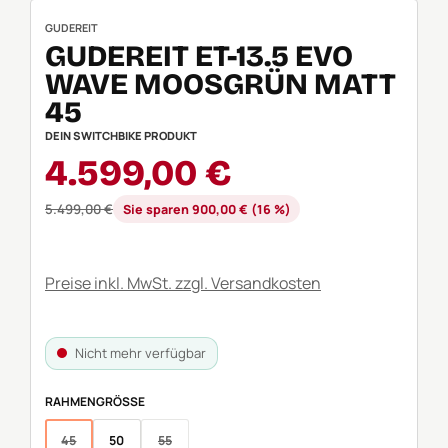
GUDEREIT
GUDEREIT ET-13.5 EVO
WAVE MOOSGRÜN MATT
45
DEIN SWITCHBIKE PRODUKT
Verkaufspreis:
4.599,00 €
Regulärer Preis:
5.499,00 €
Sie sparen 900,00 € (16 %)
Preise inkl. MwSt. zzgl. Versandkosten
Nicht mehr verfügbar
AUSWÄHLEN
RAHMENGRÖSSE
45
50
55