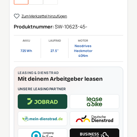
(Diese Option ist zurzeit nicht verfügbar.)
(Diese Option ist zurzeit nicht verfügbar.)
Zum Merkzettel hinzufügen
Produktnummer:
SW-10623-45-
AKKU
LAUFRAD
MOTOR
Neodrives
725 Wh
27.5''
Heckmotor
40Nm
LEASING & DIENSTRAD
Mit deinem Arbeitgeber leasen
UNSERE LEASINGPARTNER