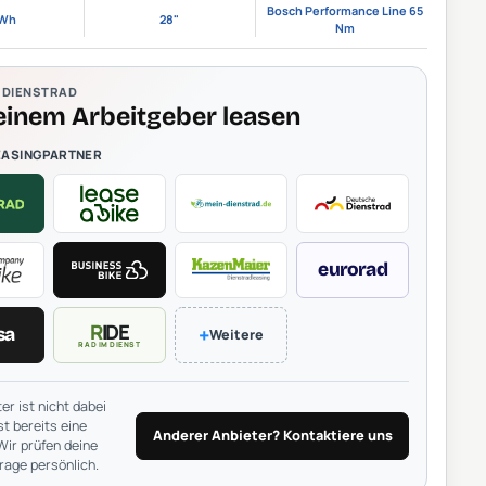
Bosch Performance Line 65
 Wh
28"
Nm
& DIENSTRAD
einem Arbeitgeber leasen
EASINGPARTNER
eurorad
RIDE
+
sa
Weitere
RAD IM DIENST
er ist nicht dabei
t bereits eine
Anderer Anbieter? Kontaktiere uns
Wir prüfen deine
rage persönlich.