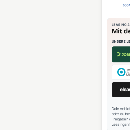
500
LEASING 
Mit d
UNSERE L
elea
Dein Anbiet
oder du has
Freigabe? 
Leasinganf