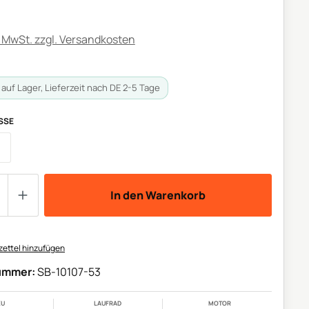
. MwSt. zzgl. Versandkosten
auf Lager, Lieferzeit nach DE 2-5 Tage
AUSWÄHLEN
SE
Diese Option ist zurzeit nicht verfügbar.)
 Anzahl: Gib den gewünschten Wert ein o
In den Warenkorb
ettel hinzufügen
ummer:
SB-10107-53
KU
LAUFRAD
MOTOR