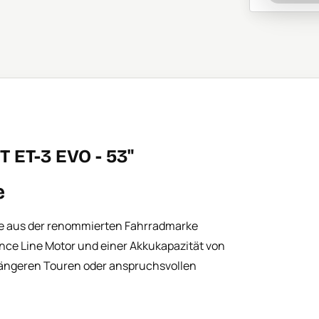
 ET-3 EVO - 53"
e
ke aus der renommierten Fahrradmarke
nce Line Motor und einer Akkukapazität von
 längeren Touren oder anspruchsvollen