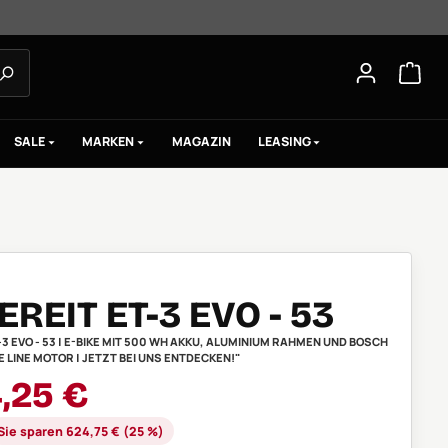
SALE
MARKEN
MAGAZIN
LEASING
REIT ET-3 EVO - 53
3 EVO - 53 | E-BIKE MIT 500 WH AKKU, ALUMINIUM RAHMEN UND BOSCH
LINE MOTOR | JETZT BEI UNS ENTDECKEN!"
aufspreis:
4,25 €
is:
Sie sparen 624,75 € (25 %)