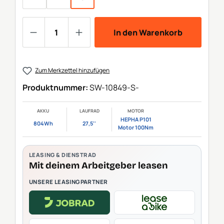
Produkt Anzahl: Gib den gewünschten We
In den Warenkorb
Zum Merkzettel hinzufügen
Produktnummer:
SW-10849-S-
AKKU
LAUFRAD
MOTOR
HEPHA P101
804Wh
27,5''
Motor 100Nm
LEASING & DIENSTRAD
Mit deinem Arbeitgeber leasen
UNSERE LEASINGPARTNER