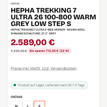
HEPHA
HEPHA TREKKING 7
ULTRA 26 100-800 WARM
GREY LOW STEP S
HEPHA TREKKING 7 ULTRA E-BIKE HERREN - 804WH AKKU,
SHIMANO SCHALTUNG, 27.5" GREY
Verkaufspreis:
2.589,00 €
Regulärer Preis:
3.299,00 €
Sie sparen 710,00 € (22 %)
Preise inkl. MwSt. zzgl. Versandkosten
Produkt auf Lager, Lieferzeit nach DE 1-3 Tage
AUSWÄHLEN
GRÖSSE
M
L
S