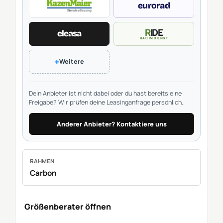
eurorad
RIDE
eleasa
RAD IM DIENST
+
Weitere
Dein Anbieter ist nicht dabei oder du hast bereits eine
Freigabe? Wir prüfen deine Leasinganfrage persönlich.
Anderer Anbieter? Kontaktiere uns
RAHMEN
Carbon
Größenberater öffnen