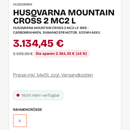
HUSQVARNA
HUSQVARNA MOUNTAIN
CROSS 2 MC2 L
HUSQVARNA MOUNTAIN CROSS 2 MC2 L E-BIKE -
CARBONRAHMEN, SHIMANO EP8 MOTOR, 630WH AKKU
Verkaufspreis:
3.134,45 €
Regulärer Preis:
5.699,00 €
Sie sparen 2.564,55 € (45 %)
Preise inkl. MwSt. zzgl. Versandkosten
Nicht mehr verfügbar
AUSWÄHLEN
RAHMENGRÖSSE
L
(Diese Option ist zurzeit nicht verfügbar.)