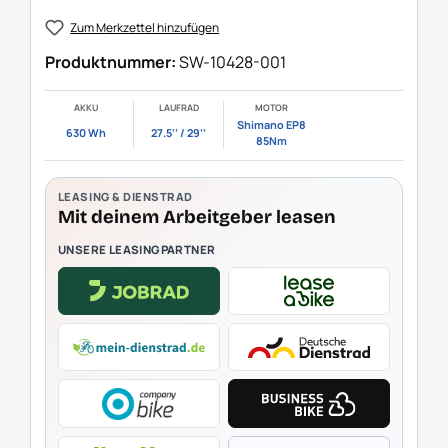
Zum Merkzettel hinzufügen
Produktnummer:
SW-10428-001
AKKU
LAUFRAD
MOTOR
Shimano EP8
630 Wh
27.5‘‘ / 29‘‘
85Nm
LEASING & DIENSTRAD
Mit deinem Arbeitgeber leasen
UNSERE LEASINGPARTNER