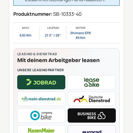
Produktnummer:
SB-10333-40
AKKU
LAUFRAD
MOTOR
Shimano EP8
630 Wh
27.5'' / 29‘‘
85 Nm
LEASING & DIENSTRAD
Mit deinem Arbeitgeber leasen
UNSERE LEASINGPARTNER
eurorad