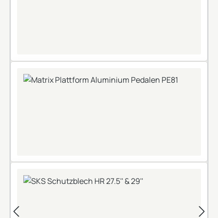
+
+
+