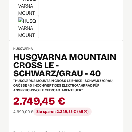
HUSQVARNA
HUSQVARNA MOUNTAIN
CROSS LE -
SCHWARZ/GRAU - 40
"HUSQVARNA MOUNTAIN CROSS LE E-BIKE - SCHWARZ/GRAU,
GRÖSSE 40 | HOCHWERTIGES ELEKTROFAHRRAD FÜR A
NSPRUCHSVOLLE OFFROAD-ABENTEUER"
Verkaufspreis:
2.749,45 €
Regulärer Preis:
4.999,00 €
Sie sparen 2.249,55 € (45 %)