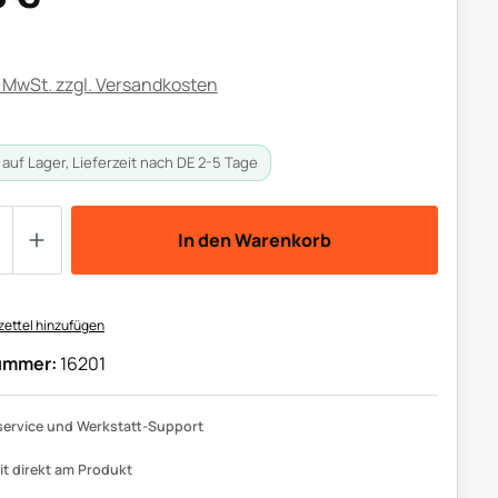
. MwSt. zzgl. Versandkosten
auf Lager, Lieferzeit nach DE 2-5 Tage
 Anzahl: Gib den gewünschten Wert ein o
In den Warenkorb
ettel hinzufügen
ummer:
16201
ervice und Werkstatt-Support
it direkt am Produkt