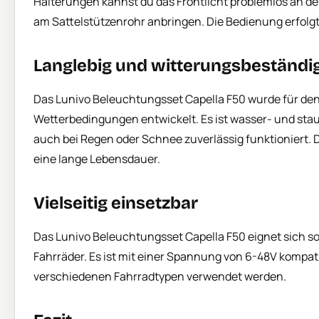
Halterungen kannst du das Frontlicht problemlos an d
am Sattelstützenrohr anbringen. Die Bedienung erfolg
Langlebig und witterungsbeständi
Das Lunivo Beleuchtungsset Capella F50 wurde für den
Wetterbedingungen entwickelt. Es ist wasser- und sta
auch bei Regen oder Schnee zuverlässig funktioniert. 
eine lange Lebensdauer.
Vielseitig einsetzbar
Das Lunivo Beleuchtungsset Capella F50 eignet sich so
Fahrräder. Es ist mit einer Spannung von 6-48V kompat
verschiedenen Fahrradtypen verwendet werden.