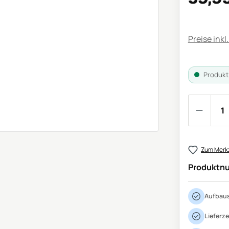
Preise inkl
Produkt 
Produkt
Zum Merkz
Produktn
Aufbaus
Lieferze