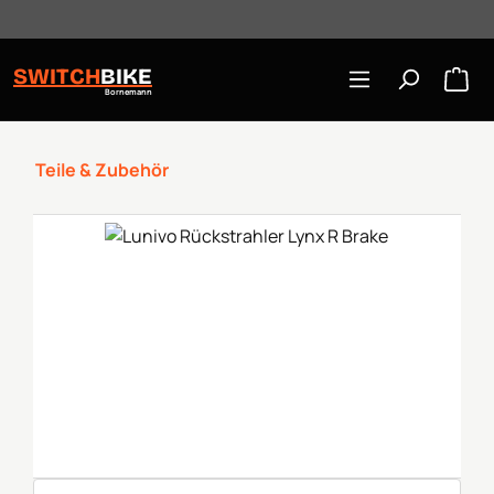
Öffnungszeiten: Mo-Mi/Fr 10:00-18:00, Sa 10-16 Uhr
Zum Hauptinhalt springen
SWITCH
BIKE
Bornemann
Teile & Zubehör
Bildergalerie überspringen