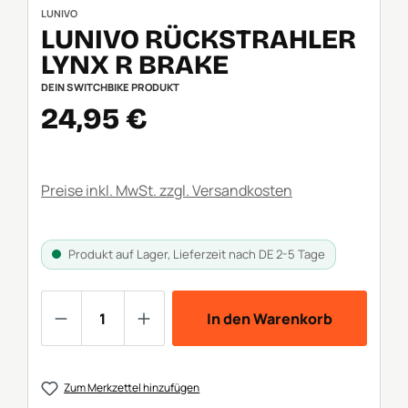
LUNIVO
LUNIVO RÜCKSTRAHLER
LYNX R BRAKE
DEIN SWITCHBIKE PRODUKT
Verkaufspreis:
24,95 €
Preise inkl. MwSt. zzgl. Versandkosten
Produkt auf Lager, Lieferzeit nach DE 2-5 Tage
Produkt Anzahl: Gib den gewünschten We
In den Warenkorb
Zum Merkzettel hinzufügen