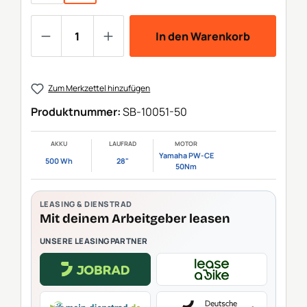
Produkt Anzahl: Gib den gewünschten We
In den Warenkorb
Zum Merkzettel hinzufügen
Produktnummer:
SB-10051-50
AKKU
LAUFRAD
MOTOR
Yamaha PW-CE
500 Wh
28"
50Nm
LEASING & DIENSTRAD
Mit deinem Arbeitgeber leasen
UNSERE LEASINGPARTNER