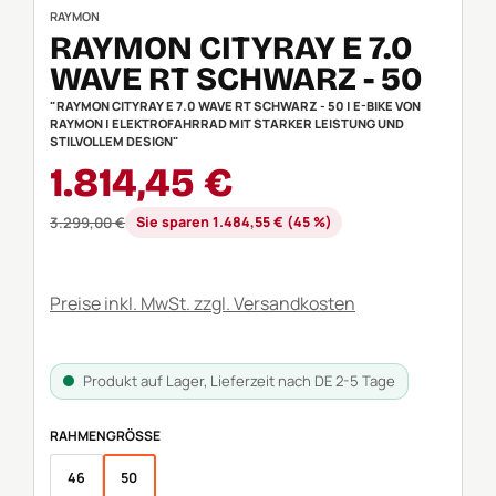
RAYMON
RAYMON CITYRAY E 7.0
WAVE RT SCHWARZ - 50
"RAYMON CITYRAY E 7.0 WAVE RT SCHWARZ - 50 | E-BIKE VON
RAYMON | ELEKTROFAHRRAD MIT STARKER LEISTUNG UND
STILVOLLEM DESIGN"
Verkaufspreis:
1.814,45 €
Regulärer Preis:
3.299,00 €
Sie sparen 1.484,55 € (45 %)
Preise inkl. MwSt. zzgl. Versandkosten
Produkt auf Lager, Lieferzeit nach DE 2-5 Tage
AUSWÄHLEN
RAHMENGRÖSSE
46
50