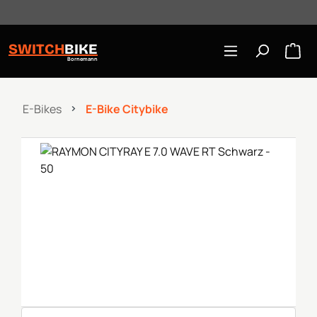
Öffnungszeiten: Mo-Mi/Fr 10:00-18:00, Sa 10-16 Uhr
Zum Hauptinhalt springen
SWITCH
BIKE
Bornemann
E-Bikes
E-Bike Citybike
Bildergalerie überspringen