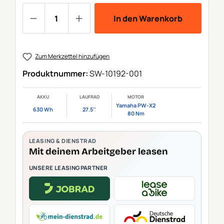
Produkt Anzahl: Gib den gewünschten We
In den Warenkorb
Zum Merkzettel hinzufügen
Produktnummer:
SW-10192-001
AKKU
LAUFRAD
MOTOR
Yamaha PW-X2
630 Wh
27.5''
80 Nm
LEASING & DIENSTRAD
Mit deinem Arbeitgeber leasen
UNSERE LEASINGPARTNER