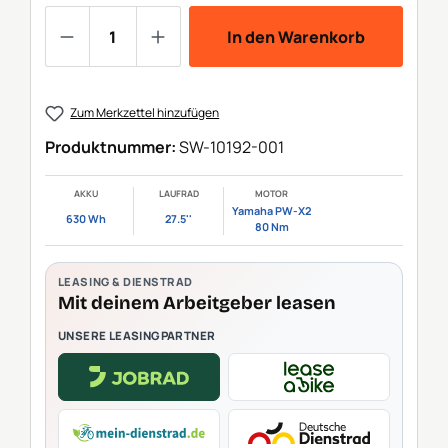
Produkt Anzahl: Gib den gewünschten We
In den Warenkorb
Zum Merkzettel hinzufügen
Produktnummer:
SW-10192-001
AKKU
LAUFRAD
MOTOR
Yamaha PW-X2
630 Wh
27.5''
80 Nm
LEASING & DIENSTRAD
Mit deinem Arbeitgeber leasen
UNSERE LEASINGPARTNER