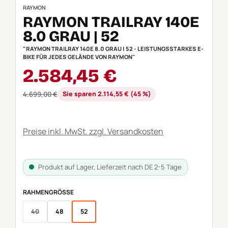
RAYMON
RAYMON TRAILRAY 140E
8.0 GRAU | 52
"RAYMON TRAILRAY 140E 8.0 GRAU | 52 - LEISTUNGSSTARKES E-
BIKE FÜR JEDES GELÄNDE VON RAYMON"
Verkaufspreis:
2.584,45 €
Regulärer Preis:
4.699,00 €
Sie sparen 2.114,55 € (45 %)
Preise inkl. MwSt. zzgl. Versandkosten
Produkt auf Lager, Lieferzeit nach DE 2-5 Tage
AUSWÄHLEN
RAHMENGRÖSSE
40
48
52
(Diese Option ist zurzeit nicht verfügbar.)