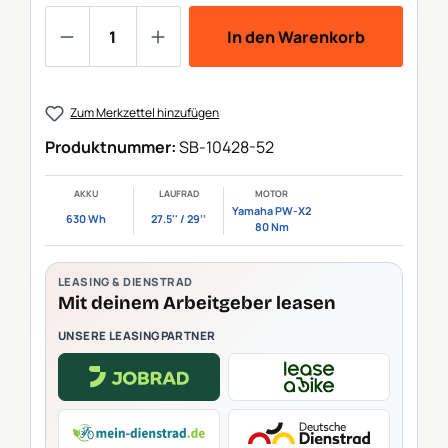
Produkt Anzahl: Gib den gewünschten We
In den Warenkorb
Zum Merkzettel hinzufügen
Produktnummer:
SB-10428-52
AKKU
LAUFRAD
MOTOR
Yamaha PW-X2
630 Wh
27.5'' / 29‘‘
80 Nm
LEASING & DIENSTRAD
Mit deinem Arbeitgeber leasen
UNSERE LEASINGPARTNER