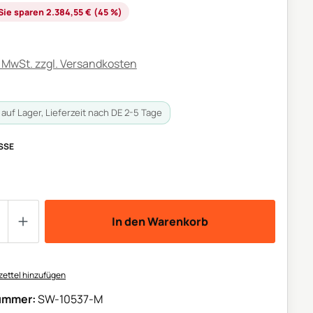
is:
Sie sparen 2.384,55 € (45 %)
. MwSt. zzgl. Versandkosten
auf Lager, Lieferzeit nach DE 2-5 Tage
AUSWÄHLEN
SE
 Anzahl: Gib den gewünschten Wert ein o
In den Warenkorb
ettel hinzufügen
ummer:
SW-10537-M