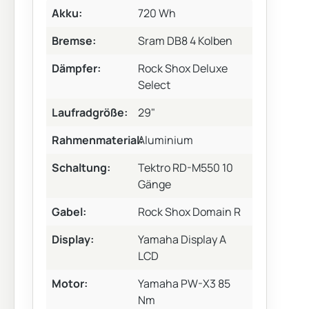
Akku:
720 Wh
Bremse:
Sram DB8 4 Kolben
Dämpfer:
Rock Shox Deluxe
Select
Laufradgröße:
29"
Rahmenmaterial:
Aluminium
Schaltung:
Tektro RD-M550 10
Gänge
Gabel:
Rock Shox Domain R
Display:
Yamaha Display A
LCD
Motor:
Yamaha PW-X3 85
Nm