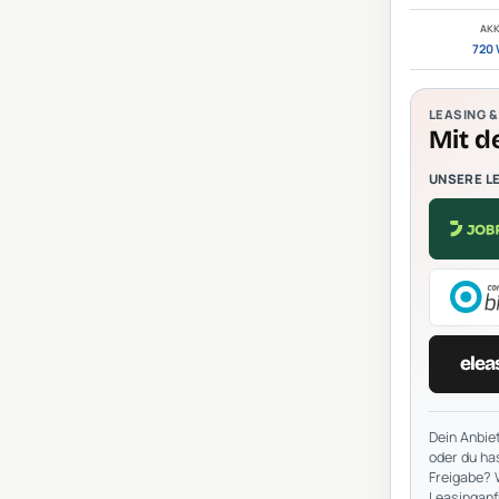
AK
720
LEASING 
Mit d
UNSERE L
elea
Dein Anbiet
oder du has
Freigabe? 
Leasinganf