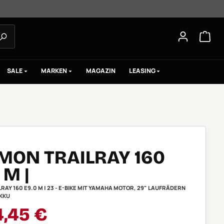
SALE
MARKEN
MAGAZIN
LEASING
MON TRAILRAY 160
 M |
RAY 160 E9.0 M | 23 - E-BIKE MIT YAMAHA MOTOR, 29" LAUFRÄDERN
KKU
aufspreis:
4,45 €