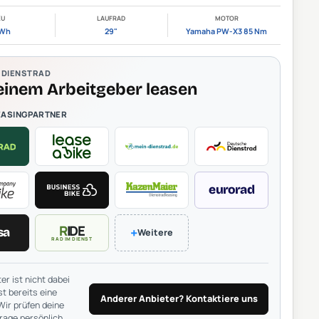
KU
LAUFRAD
MOTOR
 Wh
29"
Yamaha PW-X3 85 Nm
& DIENSTRAD
einem Arbeitgeber leasen
EASINGPARTNER
eurorad
RIDE
+
sa
Weitere
RAD IM DIENST
er ist nicht dabei
t bereits eine
Anderer Anbieter? Kontaktiere uns
Wir prüfen deine
rage persönlich.