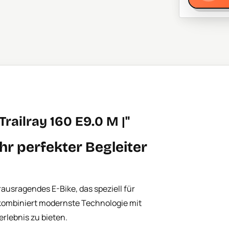
ailray 160 E9.0 M |"
hr perfekter Begleiter
erausragendes E-Bike, das speziell für
 kombiniert modernste Technologie mit
rlebnis zu bieten.