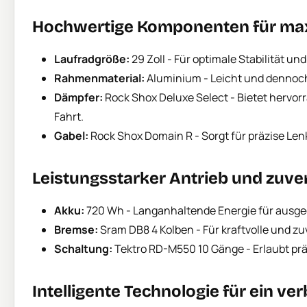
Hochwertige Komponenten für max
Laufradgröße:
29 Zoll - Für optimale Stabilität un
Rahmenmaterial:
Aluminium - Leicht und dennoch
Dämpfer:
Rock Shox Deluxe Select - Bietet hervo
Fahrt.
Gabel:
Rock Shox Domain R - Sorgt für präzise L
Leistungsstarker Antrieb und zuver
Akku:
720 Wh - Langanhaltende Energie für ausge
Bremse:
Sram DB8 4 Kolben - Für kraftvolle und zu
Schaltung:
Tektro RD-M550 10 Gänge - Erlaubt prä
Intelligente Technologie für ein ve