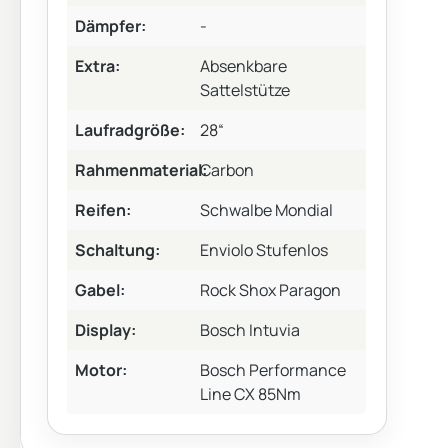
Dämpfer:
-
Extra:
Absenkbare
Sattelstütze
Laufradgröße:
28“
Rahmenmaterial:
Carbon
Reifen:
Schwalbe Mondial
Schaltung:
Enviolo Stufenlos
Gabel:
Rock Shox Paragon
Display:
Bosch Intuvia
Motor:
Bosch Performance
Line CX 85Nm