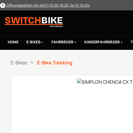
Öffnungszeiten: Mo-Mi/Fr 10:00-18:00, Sa 10-16 Uhr
m Hauptinhalt springen
Zur Suche springen
Zur Hauptnavigation springen
SWITCH
BIKE
Bornemann
HOME
E-BIKES
FAHRRÄDER
KINDERFAHRRÄDER
T
E-Bikes
E-Bike Trekking
Bildergalerie überspringen