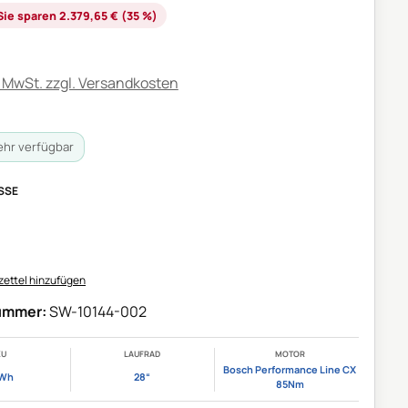
is:
Sie sparen 2.379,65 € (35 %)
. MwSt. zzgl. Versandkosten
ehr verfügbar
AUSWÄHLEN
SE
on ist zurzeit nicht verfügbar.)
ettel hinzufügen
ummer:
SW-10144-002
KU
LAUFRAD
MOTOR
Bosch Performance Line CX
 Wh
28“
85Nm