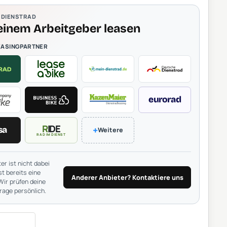
& DIENSTRAD
einem Arbeitgeber leasen
EASINGPARTNER
eurorad
RIDE
+
sa
Weitere
RAD IM DIENST
er ist nicht dabei
t bereits eine
Anderer Anbieter? Kontaktiere uns
Wir prüfen deine
rage persönlich.