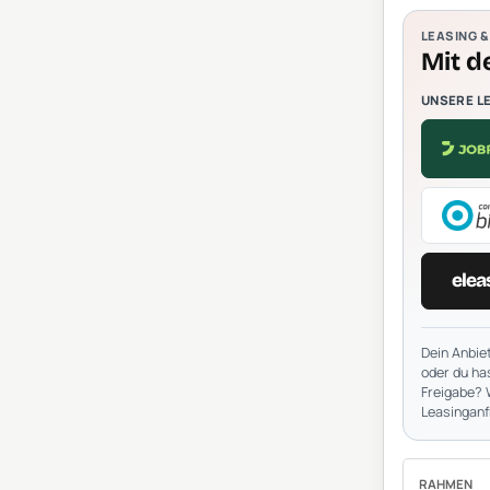
LEASING 
Mit d
UNSERE L
elea
Dein Anbiet
oder du has
Freigabe? 
Leasinganf
RAHMEN