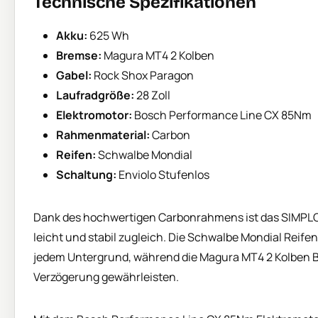
Technische Spezifikationen
Akku:
625 Wh
Bremse:
Magura MT4 2 Kolben
Gabel:
Rock Shox Paragon
Laufradgröße:
28 Zoll
Elektromotor:
Bosch Performance Line CX 85Nm
Rahmenmaterial:
Carbon
Reifen:
Schwalbe Mondial
Schaltung:
Enviolo Stufenlos
Dank des hochwertigen Carbonrahmens ist das SIMPL
leicht und stabil zugleich. Die Schwalbe Mondial Reifen
jedem Untergrund, während die Magura MT4 2 Kolben Br
Verzögerung gewährleisten.