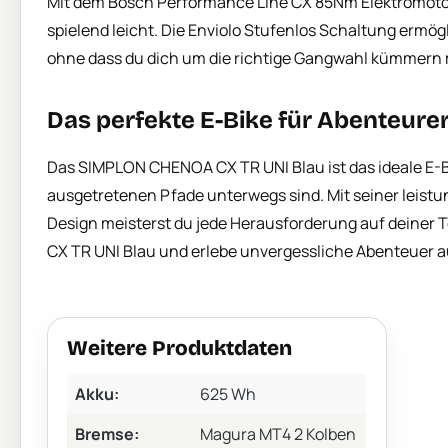
Mit dem Bosch Performance Line CX 85Nm Elektromotor 
spielend leicht. Die Enviolo Stufenlos Schaltung ermög
ohne dass du dich um die richtige Gangwahl kümmern 
Das perfekte E-Bike für Abenteure
Das SIMPLON CHENOA CX TR UNI Blau ist das ideale E-Bik
ausgetretenen Pfade unterwegs sind. Mit seiner leist
Design meisterst du jede Herausforderung auf deiner 
CX TR UNI Blau und erlebe unvergessliche Abenteuer a
Weitere Produktdaten
Akku:
625 Wh
Bremse:
Magura MT4 2 Kolben