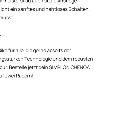
meisterst du auch steile Anstiege
licht ein sanftes und nahtloses Schalten,
musst.
r
e für alle, die gerne abseits der
ungsstarken Technologie und dem robusten
Tour. Bestelle jetzt dein SIMPLON CHENOA
uf zwei Rädern!