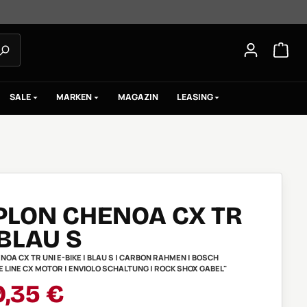
SALE
MARKEN
MAGAZIN
LEASING
PLON CHENOA CX TR
BLAU S
OA CX TR UNI E-BIKE | BLAU S | CARBON RAHMEN | BOSCH
LINE CX MOTOR | ENVIOLO SCHALTUNG | ROCK SHOX GABEL"
aufspreis:
9,35 €