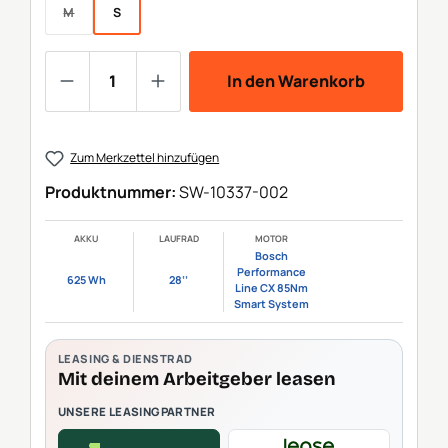
M
S
(Diese Option ist zurzeit nicht verfügbar.)
Produkt Anzahl: Gib den gewünschten We
In den Warenkorb
Zum Merkzettel hinzufügen
Produktnummer:
SW-10337-002
AKKU
LAUFRAD
MOTOR
Bosch
Performance
625 Wh
28‘‘
Line CX 85Nm
Smart System
LEASING & DIENSTRAD
Mit deinem Arbeitgeber leasen
UNSERE LEASINGPARTNER