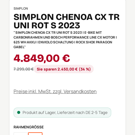
SIMPLON
SIMPLON CHENOA CX TR
UNI ROT S 2023
"SIMPLON CHENOA CX TR UNI ROT S 2023 | E-BIKE MIT
CARBONRAHMEN UND BOSCH PERFORMANCE LINE CX MOTOR |
625 WH AKKU | ENVIOLO SCHALTUNG | ROCK SHOX PARAGON
GABEL"
Verkaufspreis:
4.849,00 €
Regulärer Preis:
7.299,00 €
Sie sparen 2.450,00 € (34 %)
Preise inkl. MwSt. zzgl. Versandkosten
Produkt auf Lager, Lieferzeit nach DE 2-5 Tage
AUSWÄHLEN
RAHMENGRÖSSE