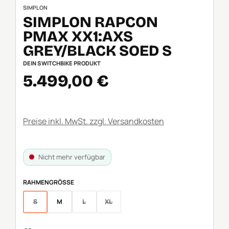
SIMPLON
SIMPLON RAPCON
PMAX XX1:AXS
GREY/BLACK SOED S
DEIN SWITCHBIKE PRODUKT
Verkaufspreis:
5.499,00 €
Preise inkl. MwSt. zzgl. Versandkosten
Nicht mehr verfügbar
AUSWÄHLEN
RAHMENGRÖSSE
S
M
L
XL
(Diese Option ist zurzeit nicht verfügbar.)
(Diese Option ist zurzeit nicht verfügbar.)
(Diese Option ist zurzeit nicht verfügbar.)