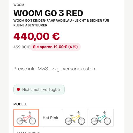
WOOM
WOOM GO 3 RED
WOOM GO 3 KINDER-FAHRRAD BLAU - LEICHT & SICHER FÜR
KLEINE ABENTEURER
Verkaufspreis:
440,00 €
Regulärer Preis:
459,00 €
Sie sparen 19,00 € (4 %)
Preise inkl. MwSt. zzgl. Versandkosten
Nicht mehr verfügbar
AUSWÄHLEN
MODELL
Hot Pink
Red
Vibrant Yellow
Metalic Turquois
(Diese Option ist zurzeit nicht verfügbar.)
(Diese Option ist zurzeit nicht verfügbar.)
(Diese Option ist zurzeit nicht verfüg
(Diese Option ist zur