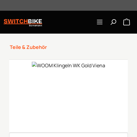
Öffnungszeiten: Mo-Mi/Fr 10:00-18:00, Sa 10-16 Uhr
Zum Hauptinhalt springen
SWITCH
BIKE
Bornemann
Teile & Zubehör
Bildergalerie überspringen