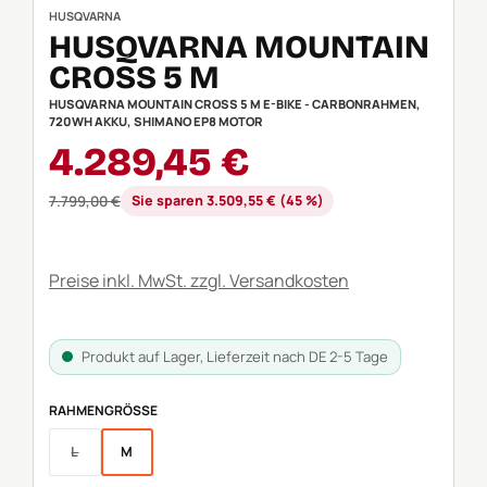
HUSQVARNA
HUSQVARNA MOUNTAIN
CROSS 5 M
HUSQVARNA MOUNTAIN CROSS 5 M E-BIKE - CARBONRAHMEN,
720WH AKKU, SHIMANO EP8 MOTOR
Verkaufspreis:
4.289,45 €
Regulärer Preis:
7.799,00 €
Sie sparen 3.509,55 € (45 %)
Preise inkl. MwSt. zzgl. Versandkosten
Produkt auf Lager, Lieferzeit nach DE 2-5 Tage
AUSWÄHLEN
RAHMENGRÖSSE
L
M
(Diese Option ist zurzeit nicht verfügbar.)