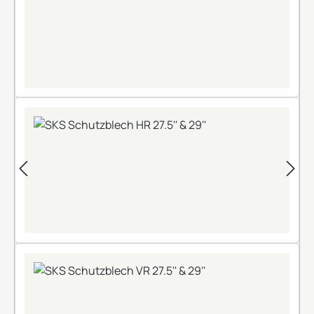
+
+
+