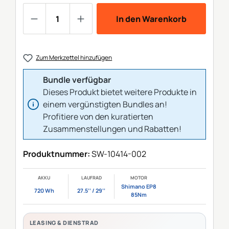
Produkt Anzahl: Gib den gewünschten We
In den Warenkorb
Zum Merkzettel hinzufügen
Bundle verfügbar
Dieses Produkt bietet weitere Produkte in
einem vergünstigten Bundles an!
Profitiere von den kuratierten
Zusammenstellungen und Rabatten!
Produktnummer:
SW-10414-002
AKKU
LAUFRAD
MOTOR
Shimano EP8
720 Wh
27.5‘‘ / 29‘‘
85Nm
LEASING & DIENSTRAD