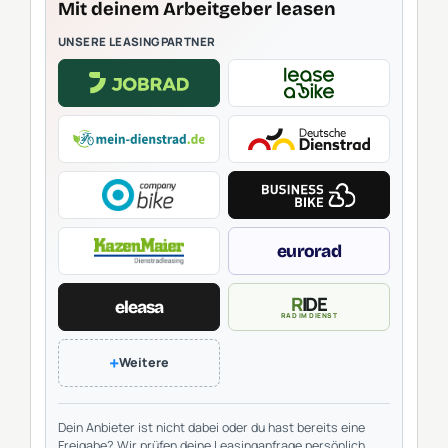
Mit deinem Arbeitgeber leasen
UNSERE LEASINGPARTNER
eurorad
RIDE
eleasa
RAD IM DIENST
+
Weitere
Dein Anbieter ist nicht dabei oder du hast bereits eine
Freigabe? Wir prüfen deine Leasinganfrage persönlich.