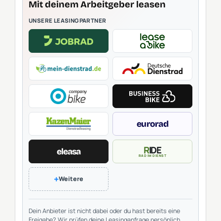
Mit deinem Arbeitgeber leasen
UNSERE LEASINGPARTNER
eurorad
RIDE
eleasa
RAD IM DIENST
+
Weitere
Dein Anbieter ist nicht dabei oder du hast bereits eine
Freigabe? Wir prüfen deine Leasinganfrage persönlich.