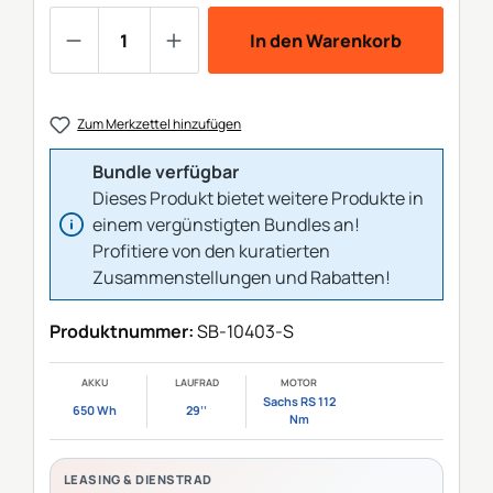
Produkt Anzahl: Gib den gewünschten We
In den Warenkorb
Zum Merkzettel hinzufügen
Bundle verfügbar
Dieses Produkt bietet weitere Produkte in
einem vergünstigten Bundles an!
Profitiere von den kuratierten
Zusammenstellungen und Rabatten!
Produktnummer:
SB-10403-S
AKKU
LAUFRAD
MOTOR
Sachs RS 112
650 Wh
29‘‘
Nm
LEASING & DIENSTRAD