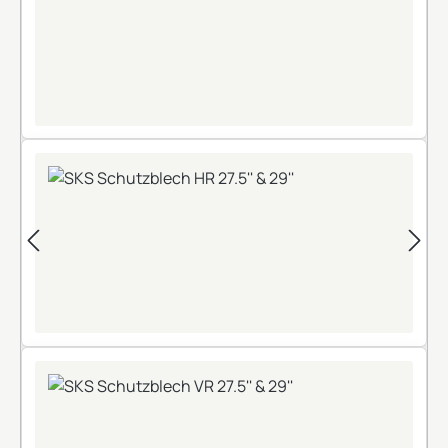
+
+
+