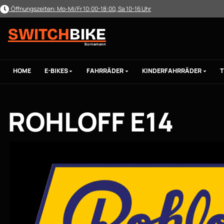
Öffnungszeiten: Mo-Mi/Fr 10:00-18:00, Sa 10-16 Uhr
m Hauptinhalt springen
Zur Suche springen
Zur Hauptnavigation springen
SWITCH
BIKE
Bornemann
HOME
E-BIKES
FAHRRÄDER
KINDERFAHRRÄDER
T
ROHLOFF E14