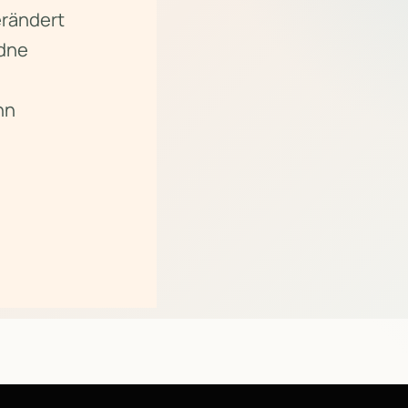
erändert
rdne
nn